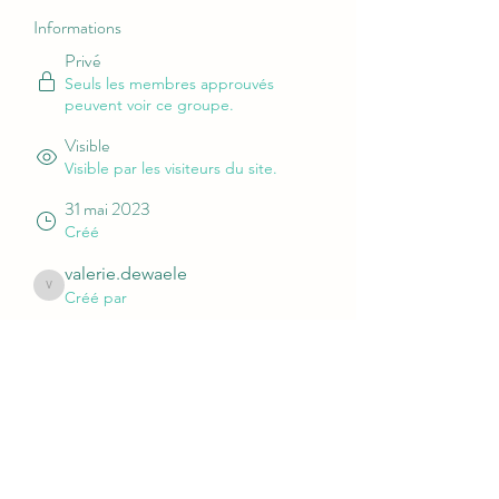
Informations
Privé
Seuls les membres approuvés
peuvent voir ce groupe.
Visible
Visible par les visiteurs du site.
31 mai 2023
Créé
valerie.dewaele
valerie.dewaele
Créé par
À propos
Bienvenue dans le groupe ! Vous 
pouvez communiquer avec d'autres 
membres, suivre les actualités et 
partager des vidéos.