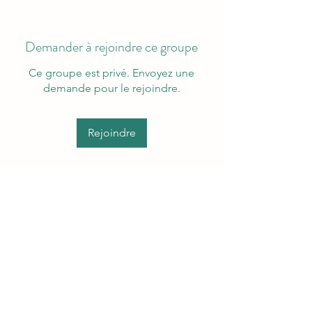
Demander à rejoindre ce groupe
Ce groupe est privé. Envoyez une
demande pour le rejoindre.
Rejoindre
À propos
Bienvenue dans le groupe ! Vous
pouvez communiquer avec d'au
...
Lire plus