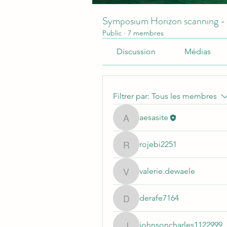
Symposium Horizon scanning -
Public
·
7 membres
Discussion
Médias
Filtrer par:
Tous les membres
aesasite
aesasite
rojebi2251
rojebi2251
valerie.dewaele
valerie.dewaele
derafe7164
derafe7164
johnsoncharles1122999