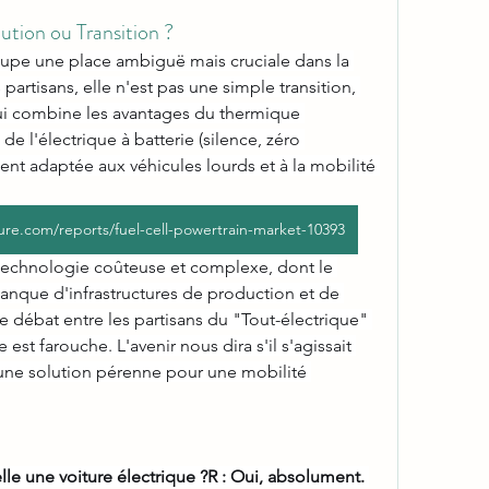
ution ou Transition ?
cupe une place ambiguë mais cruciale dans la 
partisans, elle n'est pas une simple transition, 
ui combine les avantages du thermique 
e l'électrique à batterie (silence, zéro 
ment adaptée aux véhicules lourds et à la mobilité 
ure.com/reports/fuel-cell-powertrain-market-10393
 technologie coûteuse et complexe, dont le 
anque d'infrastructures de production et de 
e débat entre les partisans du "Tout-électrique" 
est farouche. L'avenir nous dira s'il s'agissait 
une solution pérenne pour une mobilité 
lle une voiture électrique ?R : Oui, absolument.