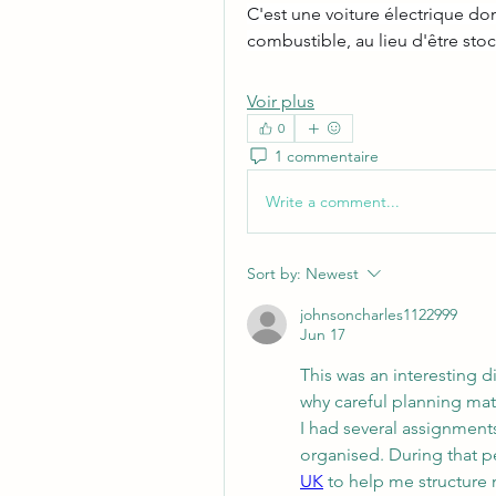
C'est une voiture électrique dont
combustible, au lieu d'être s
Voir plus
0
1 commentaire
Write a comment...
Sort by:
Newest
johnsoncharles1122999
Jun 17
This was an interesting d
why careful planning matt
I had several assignment
organised. During that p
UK
 to help me structure 