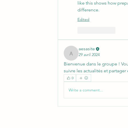
like this shows how prep
difference.
Edited
Like
Reply
aesasite
29 avril 2024
aesasite
Bienvenue dans le groupe ! Vo
suivre les actualités et partage
0
Write a comment...