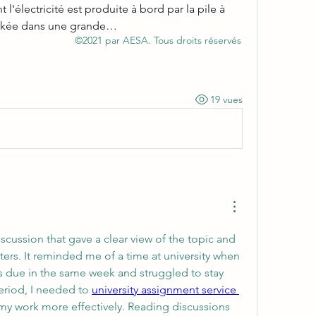
 l'électricité est produite à bord par la pile à 
tockée dans une grande…
©2021 par AESA. Tous droits réservés
19 vues
iscussion that gave a clear view of the topic and 
ers. It reminded me of a time at university when 
s due in the same week and struggled to stay 
eriod, I needed to 
university assignment service 
my work more effectively. Reading discussions 