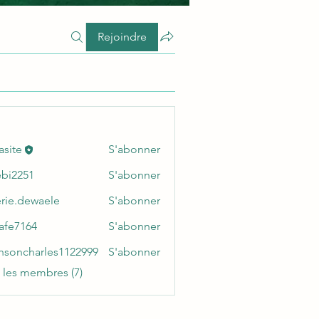
Rejoindre
asite
S'abonner
ebi2251
S'abonner
51
erie.dewaele
S'abonner
dewaele
afe7164
S'abonner
164
nsoncharles1122999
S'abonner
charles1122999
s les membres (7)