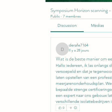
Symposium Horizon scanning -
Public
·
7 membres
Discussion
Médias
derafe7164
Il y a 28 jours
derafe7164
Wat is de beste manier om een 
Hallo iedereen, ik las onlangs 
versoepeld en dat je tegenwoor
laten opstellen van een profess
meerjarenonderhoudsplan. Weet 
bepaalde strenge certificerings
een expert naar ons gebouw late
verschillende isolatiebedrijven 
0