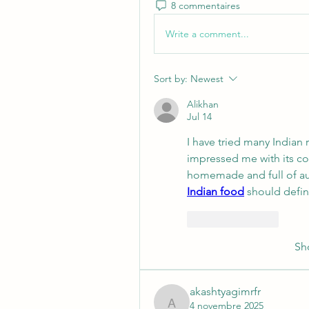
8 commentaires
Write a comment...
Sort by:
Newest
Alikhan
Jul 14
I have tried many Indian r
impressed me with its con
homemade and full of aut
Indian food
 should defini
Like
Reply
Sh
akashtyagimrfr
4 novembre 2025