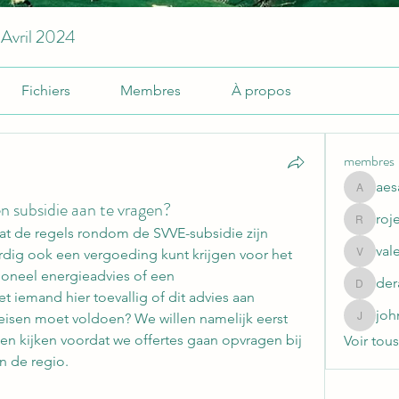
 Avril 2024
Fichiers
Membres
À propos
membres
aes
aesasite
​​subsidie ​​aan te vragen?
roj
rojebi22
dat de regels rondom de SVVE-subsidie zijn 
val
dig ook een vergoeding kunt krijgen voor het 
valerie.
ioneel energieadvies of een 
der
derafe7
iemand hier toevallig of dit advies aan 
joh
eisen moet voldoen? We willen namelijk eerst 
johnson
n kijken voordat we offertes gaan opvragen bij 
Voir tou
in de regio.