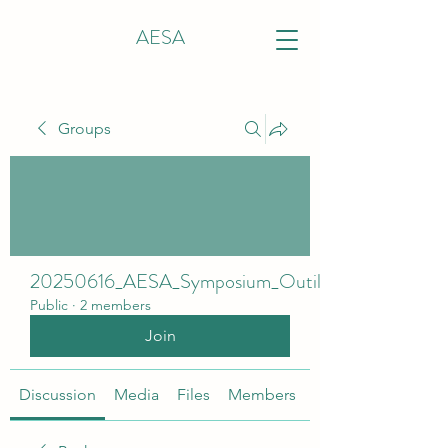
AESA
Groups
20250616_AESA_Symposium_OutilsEpidemio
Public
·
2 members
Join
Discussion
Media
Files
Members
About