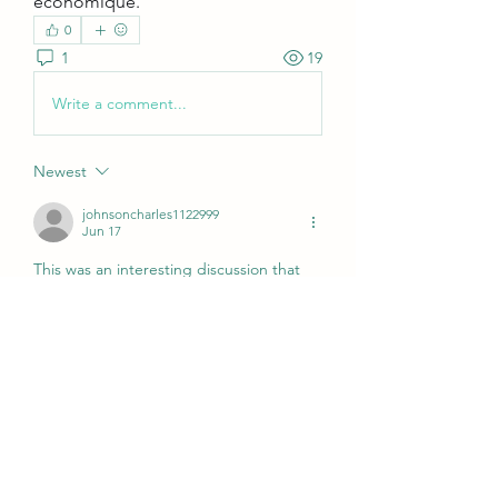
économique.
0
1
19
Write a comment...
Newest
johnsoncharles1122999
Jun 17
This was an interesting discussion that 
gave a clear view of the topic and why 
careful planning matters. It reminded me 
of a time at university when I had several 
assignments due in the same week and 
struggled to stay organised. During that 
period, I needed to 
university 
assignment service UK
 to help me 
structure my work more effectively. 
Reading discussions like this shows how 
preparation and good support can make 