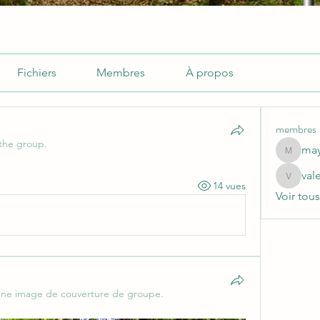
Fichiers
Membres
À propos
membres
 the group.
may
mayurik
val
valerie.
14 vues
Voir tou
une image de couverture de groupe.