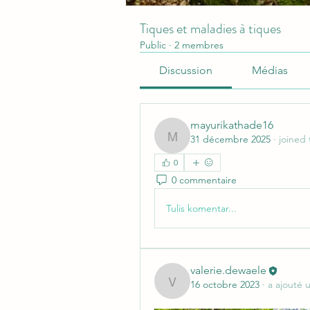
Tiques et maladies à tiques
Public
·
2 membres
Discussion
Médias
mayurikathade16
31 décembre 2025
·
joined
mayurikathade16
0
0 commentaire
Tulis komentar...
valerie.dewaele
16 octobre 2023
·
a ajouté 
valerie.dewaele