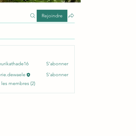
Rejoindre
urikathade16
S'abonner
athade16
erie.dewaele
S'abonner
dewaele
s les membres (2)