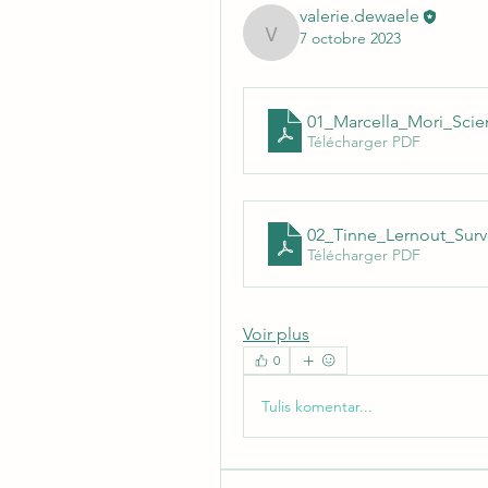
valerie.dewaele
7 octobre 2023
valerie.dewaele
01_Marcella_Mori_Sci
Télécharger PDF
02_Tinne_Lernout_Sur
Télécharger PDF
Voir plus
0
Tulis komentar...