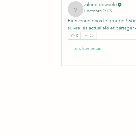
valerie.dewaele
7 octobre 2023
valerie.dewaele
Bienvenue dans le groupe ! Vo
suivre les actualités et partage
0
Tulis komentar...