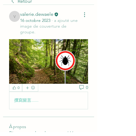
Retour
valerie.dewaele
valerie.dewaele
16 octobre 2023
·
a ajouté une
image de couverture de
groupe.
0
0
撰寫留言......
À propos
Bienvenue dans le groupe ! Vous