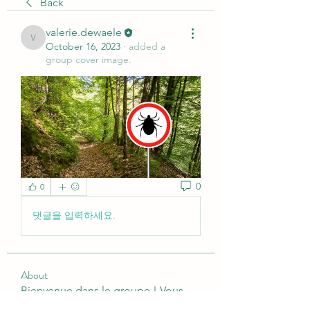
Back
valerie.dewaele
valerie.dewaele
October 16, 2023
·
added a
group cover image.
0
0
댓글을 입력하세요.
About
Bienvenue dans le groupe ! Vous
pouvez communiquer avec d'au
...